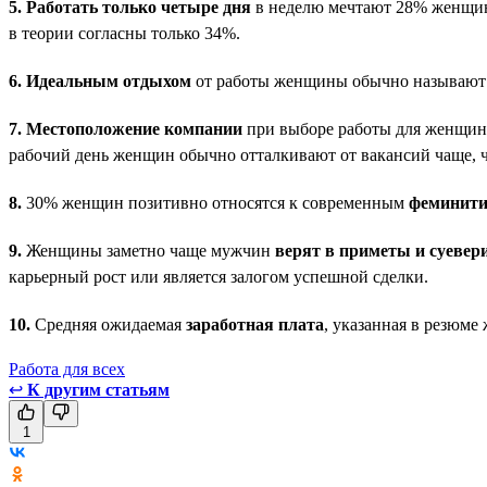
5.
Работать только четыре дня
в неделю мечтают 28% женщин
в теории согласны только 34%.
6.
Идеальным отдыхом
от работы женщины обычно называют п
7.
Местоположение компании
при выборе работы для женщин и
рабочий день женщин обычно отталкивают от вакансий чаще, 
8.
30% женщин позитивно относятся к современным
феминит
9.
Женщины заметно чаще мужчин
верят в приметы и суевер
карьерный рост или является залогом успешной сделки.
10.
Средняя ожидаемая
заработная плата
, указанная в резюме
Работа для всех
↩
К другим статьям
1