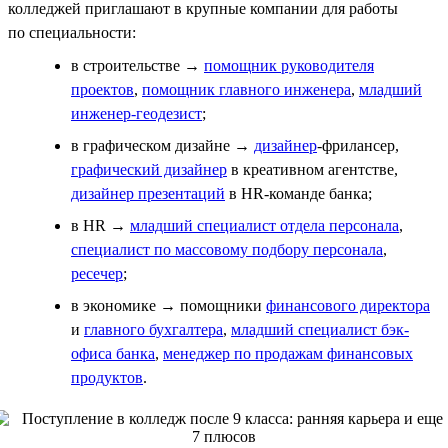
колледжей приглашают в крупные компании для работы
по специальности:
в строительстве →
помощник руководителя
проектов
,
помощник главного инженера
,
младший
инженер-геодезист
;
в графическом дизайне →
дизайнер
-фрилансер,
графический дизайнер
в креативном агентстве,
дизайнер презентаций
в HR-команде банка;
в HR →
младший специалист отдела персонала
,
специалист по массовому подбору персонала
,
ресечер
;
в экономике → помощники
финансового директора
и
главного бухгалтера
,
младший специалист бэк-
офиса банка
,
менеджер по продажам финансовых
продуктов
.