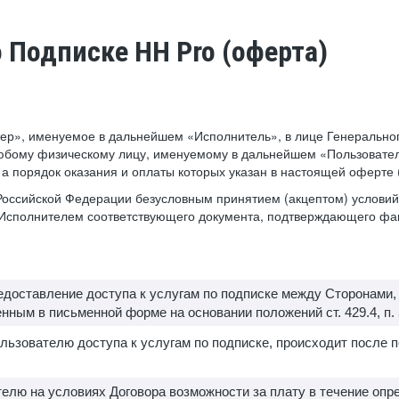
о Подписке HH Pro (оферта)
ер», именуемое в дальнейшем «Исполнитель», в лице Генеральног
юбому физическому лицу, именуемому в дальнейшем «Пользователь
, а порядок оказания и оплаты которых указан в настоящей оферте
а Российской Федерации безусловным принятием (акцептом) услов
е Исполнителем соответствующего документа, подтверждающего фа
редоставление доступа к услугам по подписке между Сторонами
ным в письменной форме на основании положений ст. 429.4, п. 3 с
льзователю доступа к услугам по подписке, происходит после 
елю на условиях Договора возможности за плату в течение опр