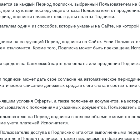
мается за каждый Период подписки, выбранный Пользователем на 
 при отсутствии последующего отказа Пользователя от продления
ериод подписки начинает течь с даты оплаты Подписки.
вателем одним из способов, которые указаны на Сайте, на которо
одписки на следующий Период подписки на Сайте. Если Пользовате
атем отключится. Кроме того, Подписка может быть прекращена Ис
х средств на банковской карте для оплаты или продления Подписки
 подписки может дать своё согласие на автоматическое периодиче
оматическое списание денежных средств с его счета в соответств
нявшим условия Оферты, а также положения документов, на котор
Пользователя с положениями указанных документов, Пользователь о
Пользователю на Период подписки в полном объеме с момента опл
еме учета платежей Исполнителя.
Пользователю доступа к Подписке считаются выполненными перед 
нителя в Период подписки, а также независимо от фактического 