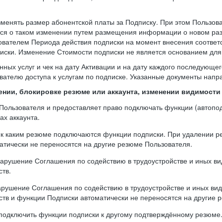
зменять размер абонентской платы за Подписку. При этом Пользо
тся о таком изменении путем размещения информации о новом раз
ователем Периода действия подписки на момент внесения соответ
ски. Изменение Стоимости подписки не является основанием для 
нных услуг и чек на дату Активации и на дату каждого последующе
вателю доступа к услугам по подписке. Указанные документы напра
лении, блокировке резюме или аккаунта, изменении видимост
а Пользователя и предоставляет право подключать функции (автоп
ах аккаунта.
, к каким резюме подключаются функции подписки. При удалении 
тически не переносятся на другие резюме Пользователя.
 нарушение Соглашения по содействию в трудоустройстве и иных вид
ств.
арушение Соглашения по содействию в трудоустройстве и иных вида
ств и функции Подписки автоматически не переносятся на другие 
реподключить функции подписки к другому подтверждённому резюм