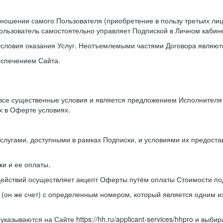
отношении самого Пользователя (приобретение в пользу третьих л
ользователь самостоятельно управляет Подпиской в Личном кабине
условия оказания Услуг. Неотъемлемыми частями Договора являютс
еспечением Сайта.
 все существенные условия и является предложением Исполнител
х в Оферте условиях.
Услугами, доступными в рамках Подписки, и условиями их предост
и и ее оплаты.
действий осуществляет акцепт Оферты путём оплаты Стоимости по
 (он же счет) с определенным номером, который является одним 
казываются на Сайте https://hh.ru/applicant-services/hhpro и выб