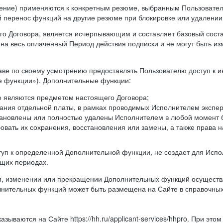
ление) применяются к конкретным резюме, выбранным Пользовател
й перенос функций на другие резюме при блокировке или удалени
ящего Договора, является исчерпывающим и составляет базовый сост
а весь оплаченный Период действия подписки и не могут быть из
аве по своему усмотрению предоставлять Пользователю доступ к 
 функции»). Дополнительные функции:
не являются предметом настоящего Договора;
ания отдельной платы, в рамках проводимых Исполнителем экспер
тановлены или полностью удалены Исполнителем в любой момент 
овать их сохранения, восстановления или замены, а также права на
оступ к определенной Дополнительной функции, не создает для Ис
ющих периодах.
и, изменении или прекращении Дополнительных функций осуществл
лнительных функций может быть размещена на Сайте в справочны
зываются на Сайте https://hh.ru/applicant-services/hhpro. При это