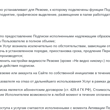
ьно устанавливает для Резюме, к которому подключены функции По
оподнятие, графическое выделение, размещение в папке работодат
а по предоставлению Подписки исполненными надлежащим образом 
а Пользователю в полном объеме;
 Услуг возникла исключительно по обстоятельствам, зависящим от
чь в установленном порядке, приостановка срока, продление Пери
производятся;
менить настройки видимости Резюме (кроме «Не видно никому») п
а действия подписки.
резюме или аккаунта на Сайте по собственной инициативе в течени
зователя на отказ от дальнейшего использования Услуг в рамках 
ска является абонентским договором (ст. 429.4 ГК РФ), Стоимост
ение Исполнителем возможности в любой момент в течение оплаче
ступа к услугам считаются исполненными с момента Активации Под