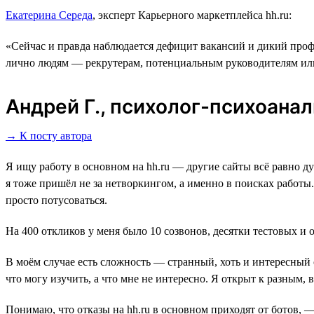
Екатерина Середа
, эксперт Карьерного маркетплейса hh.ru:
«Сейчас и правда наблюдается дефицит вакансий и дикий про
лично людям ― рекрутерам, потенциальным руководителям или 
Андрей Г., психолог-психоанал
→ К посту автора
Я ищу работу в основном на hh.ru ― другие сайты всё равно дуб
я тоже пришёл не за нетворкингом, а именно в поисках работы. 
просто потусоваться.
На 400 откликов у меня было 10 созвонов, десятки тестовых и
В моём случае есть сложность — странный, хоть и интересный 
что могу изучить, а что мне не интересно. Я открыт к разным
Понимаю, что отказы на hh.ru в основном приходят от ботов,