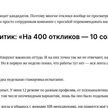
фицит кандидатов. Поэтому многие отклики вообще не просмат
просто сотрудникам компании с просьбой порекомендовать вас 
итик: «На 400 откликов ― 10 с
лируют вакансии оттуда. И на них точно так же не отвечают, как
Но в первую же неделю понял, что работы тут нет ― вся лента со
 одна недельная стажировка-испытание.
опыт. У меня 12 резюме по разным профилям, от психоаналитика
, в том числе неочевидным вариантам, лишь бы оно было подальш
 ― когда я общаюсь с живыми HR-менеджерами, им нравится моё 