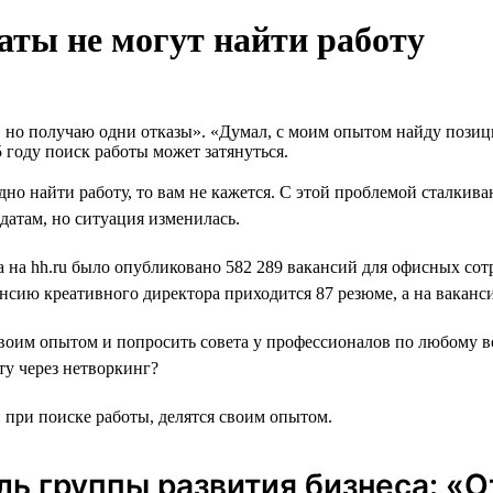
ты не могут найти работу
 но получаю одни отказы». «Думал, с моим опытом найду позици
году поиск работы может затянуться.
но найти работу, то вам не кажется. C этой проблемой сталкива
датам, но ситуация изменилась.
 на hh.ru было опубликовано 582 289 вакансий для офисных сот
нсию креативного директора приходится 87 резюме, а на ваканси
 своим опытом и попросить совета у профессионалов по любому в
ту через нетворкинг?
 при поиске работы, делятся своим опытом.
ль группы развития бизнеса: «