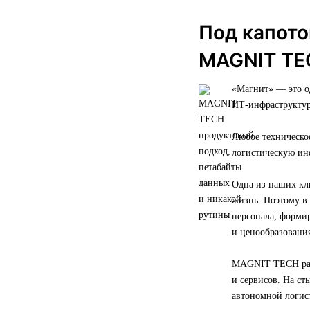
Под капото
MAGNIT TE
«Магнит» — это 
ИТ-инфраструктур
Любое техническо
логистическую ин
Одна из наших кл
жизнь. Поэтому в
персонала, форми
и ценообразования
MAGNIT TECH разв
и сервисов. На с
автономной логис