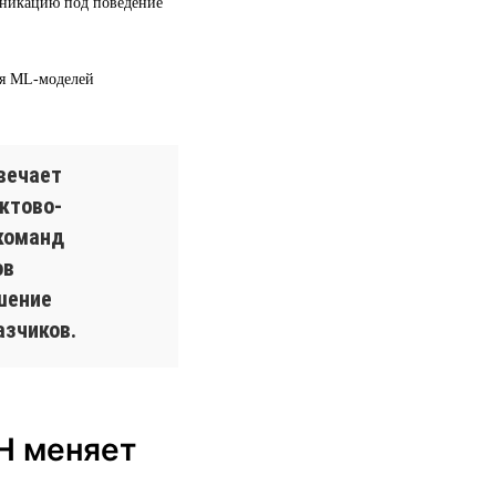
уникацию под поведение
ия ML-моделей
вечает
ктово-
команд
ов
шение
азчиков.
H меняет