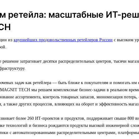
м ретейла: масштабные ИТ-ре
CH
один из
крупнейших продовольственных ретейлеров России
с высоким ур
ой.
е решение затрагивает десятки распределительных центров, тысячи маг
фраструктуру.
ючевых задач как ретейлера — быть ближе к покупателям и помогать им
 MAGNIT TECH мы решаем комплексные бизнес-задачи в реальном време
рование ассортимента, контроль товарных запасов, минимизация потерь
, а также других процессов, влияющих на оборот и эффективность магаз
ивает более 260 ИТ-проектов и продуктов, поддерживает свыше 800 в
тыке технологий и бизнеса рождаются продукты высокой инженерной сло
тики с автоматизированными распределительными центрами, платформы