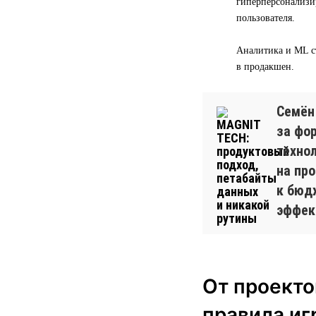
гиперперсонализи
пользователя.
Аналитика и ML с
в продакшен.
Семён
за фо
техно
на пр
к бюд
эффек
От проекто
правила иг