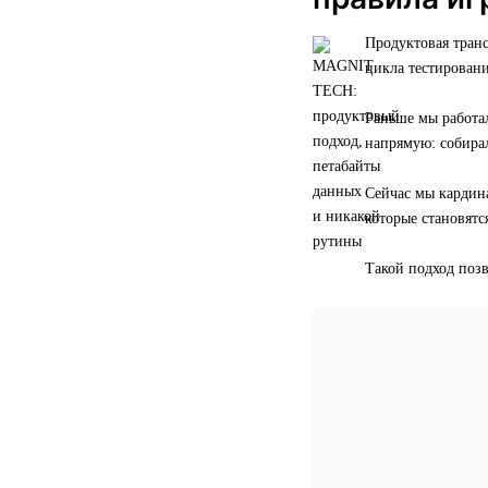
Продуктовая транс
цикла тестирован
Раньше мы работал
напрямую: собирал
Сейчас мы кардин
которые становят
Такой подход поз