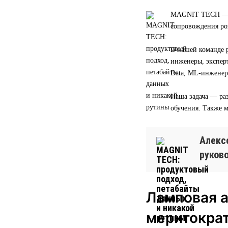
MAGNIT TECH — эт
сопровождения ро
В нашей команде р
инженеры, экспер
Data, ML-инженер
Наша задача — раз
обучения. Также 
Алексе
руков
Ламповая а
меритокра