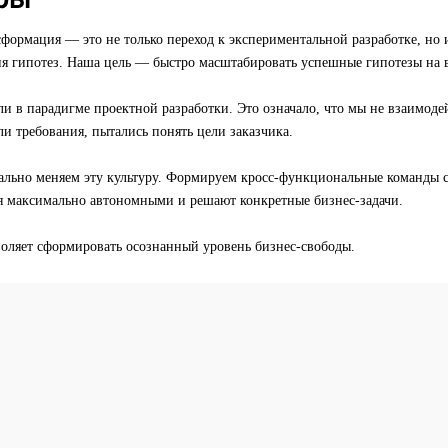
формация — это не только переход к экспериментальной разработке, но 
ия гипотез. Наша цель — быстро масштабировать успешные гипотезы на в
и в парадигме проектной разработки. Это означало, что мы не взаимоде
и требования, пытались понять цели заказчика.
ально меняем эту культуру. Формируем кросс-функциональные команды с
ся максимально автономными и решают конкретные бизнес-задачи.
воляет сформировать осознанный уровень бизнес-свободы.