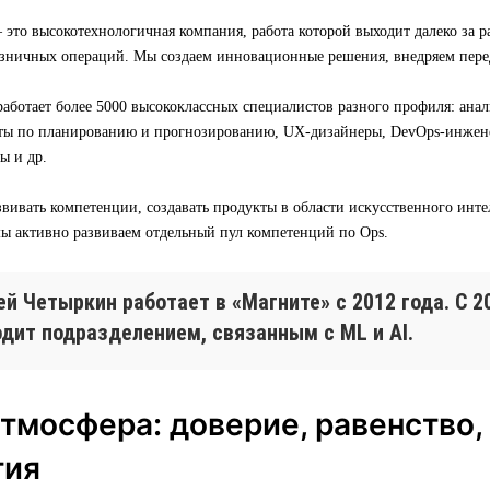
о высокотехнологичная компания, работа которой выходит далеко за р
зничных операций. Мы создаем инновационные решения, внедряем пере
аботает более 5000 высококлассных специалистов разного профиля: ана
ты по планированию и прогнозированию, UX-дизайнеры, DevOps-инжене
ы и др.
вивать компетенции, создавать продукты в области искусственного инт
мы активно развиваем отдельный пул компетенций по Ops.
й Четыркин работает в «Магните» с 2012 года. С 2
одит подразделением, связанным с ML и AI.
тмосфера: доверие, равенство,
тия