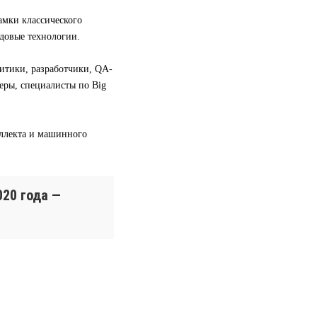
амки классического
довые технологии.
литики, разработчики, QA-
ры, специалисты по Big
еллекта и машинного
020 года —