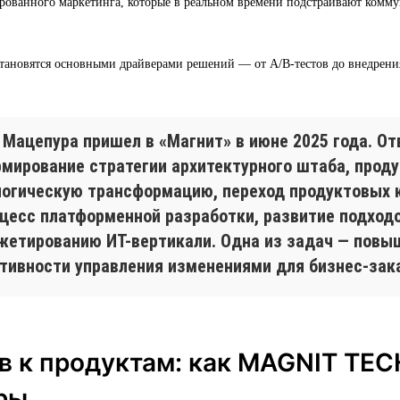
рованного маркетинга, которые в реальном времени подстраивают комм
тановятся основными драйверами решений — от A/B-тестов до внедрен
 Мацепура пришел в «Магнит» в июне 2025 года. От
рмирование стратегии архитектурного штаба, проду
логическую трансформацию, переход продуктовых 
оцесс платформенной разработки, развитие подход
жетированию ИТ-вертикали. Одна из задач — повы
тивности управления изменениями для бизнес-зак
в к продуктам: как MAGNIT TEC
ры