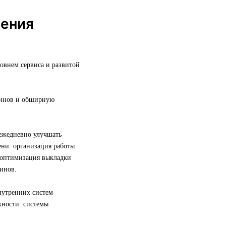
шения
овнем сервиса и развитой
азинов и обширную
 ежедневно улучшать
ни: организация работы
, оптимизация выкладки
инов.
нутренних систем
жности: системы