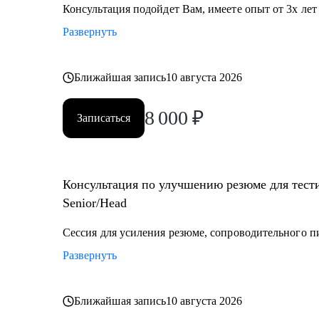
Консультация подойдет Вам, имеете опыт от 3х лет
Кому могу помочь:
Развернуть
• Начинающий / Junior QA
• Middle/Senior QA
• QA Lead
Ближайшая запись
10 августа 2026
8 000
₽
Записаться
Консультация по улучшению резюме для тести
Senior/Head
Сессия для усиления резюме, сопроводительного п
Развернуть
Ближайшая запись
10 августа 2026