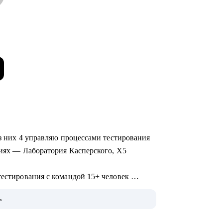
 из них 4 управляю процессами тестирования
ациях — Лаборатория Касперского, X5
тестирования с командой 15+ человек
анием различных продуктов (mobile, web и
ь
развитием и интеграции QA в процесс