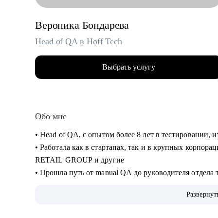
Вероника Бондарева
Head of QA в Hoff Tech
Выбрать услугу
Обо мне
• Head of QA, c опытом более 8 лет в тестировании,
• Работала как в стартапах, так и в крупных корпор
RETAIL GROUP и другие
• Прошла путь от manual QA до руководителя отдела 
• Занималась ручным и автоматизированным тестиров
Развернут
desktop)
• Занимаюсь построением QA процессов и команды, 