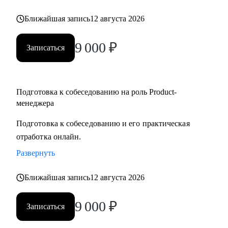
но не знает с чего начать
Ближайшая запись
12 августа 2026
• Для уже опытных специалистов в сфере Project/Product- и
Bizdev-менеджеров, которые хотят расти
9 000
₽
Записаться
Подготовка к собеседованию на роль Product-
менеджера
Подготовка к собеседованию и его практическая
отработка онлайн.
Развернуть
Ближайшая запись
12 августа 2026
9 000
₽
Записаться