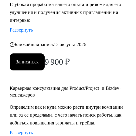
Глубокая проработка вашего опыта и резюме для его
улучшения и получения активных приглашений на
С чем помогу:
интервью.
• Создать качественное резюме «с нуля» или
Развернуть
скорректировать имеющееся с учетом карьерных целей.
• Узнать, как попасть в ТОП-компанию.
Ближайшая запись
12 августа 2026
• Подготовиться к интервью, грамотно презентовать опыт
и сформулировать ответы на сложные
9 900
₽
Записаться
вопросы.
• Сделать ревью ваших текущих навыков и наметить
стратегию карьерного развития в роли Project
manager-a.
Карьерная консультация для Product/Project- и Bizdev-
• Продактам от junior до lead расскажу, как улучшать
менеджеров
процессы и эффективно работать над
Определим как и куда можно расти внутри компании
продуктом.
или за ее пределами, с чего начать поиск работы, как
добиться повышения зарплаты и грейда.
Кому могу помочь:
Развернуть
• Тем, кто хочет войти в IT и начать строить карьеру с нуля,