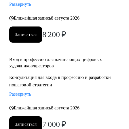
Развернуть
для правительства Дубая
• Создал AR-фильтры с охватом более 1М
Ближайшая запись
8 августа 2026
С чем могу помочь:
8 200
₽
Записаться
• побороть страхи неизвестности и мнимой сложности
творческой работы
• определиться с направлением в искусстве
• создать ступенчатую программу развития тебя, как
Вход в профессию для начинающих цифровых
художников/креаторов
художника
• провести разбор портфолио, помочь с составлением CV
Консультация для входа в профессию и разработки
• дать советы по прохождению собеседований и провести
пошаговой стратегии
репетиции
Развернуть
• провести ревью тестовых заданий, дать рекомендации
перед отправкой работодателю
Ближайшая запись
8 августа 2026
• познакомить с AI инструментами и вместе внедрить их в
твой рабочий процесс
7 000
₽
Записаться
• обучить с нуля работать в 3D, 3D-сканированием, AR,