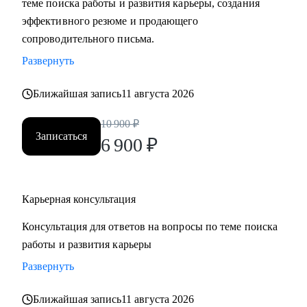
теме поиска работы и развития карьеры, создания
• Составить «продающее» резюме (самостоятельно
эффективного резюме и продающего
пропишу все блоки)
сопроводительного письма.
• Подготовиться к прохождению собеседований любого
Развернуть
формата
• Выбрать между несколькими предложениями о работе и
Ближайшая запись
11 августа 2026
др.
10 900
₽
Записаться
Кому могу помочь:
6 900
₽
Руководителям и специалистам из сфер производства, с/х,
строительства, торговли, услуг, медицины, онлайн-
сервисов и из госструктур по функциям:
Карьерная консультация
• Топ-менеджмент и управление проектами
Консультация для ответов на вопросы по теме поиска
• Административный блок (финансы, юриспруденция, HR,
работы и развития карьеры
ОТиТБ, СБ, ПТО, АХО, GR, секретариат, сметно-
договорная работа)
Развернуть
• Коммерческий блок и логистика, ВЭД
Ближайшая запись
11 августа 2026
• Производственно-технический блок, строительство