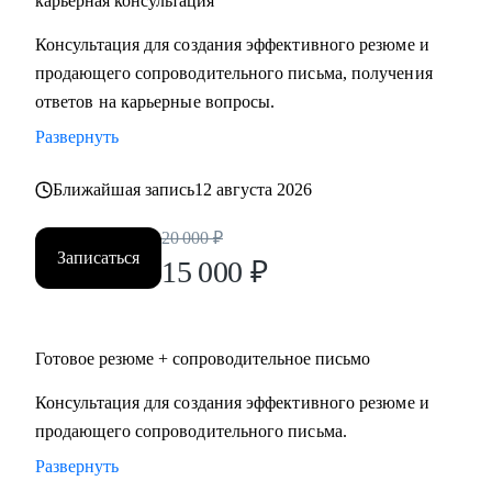
карьерная консультация
Руководителям высшего и среднего звена, специалистам в
Консультация для создания эффективного резюме и
сферах:
продающего сопроводительного письма, получения
• Продаж и работы с клиентами (B2B, B2C, B2G, E-
ответов на карьерные вопросы.
commerce)
Развернуть
• Финансов
• HoReCa
Ближайшая запись
12 августа 2026
• Образования/Ed-tech
• Маркетинга
20 000
₽
• Закупок/Логистики.
Записаться
15 000
₽
Готовое резюме + сопроводительное письмо
Консультация для создания эффективного резюме и
продающего сопроводительного письма.
Развернуть