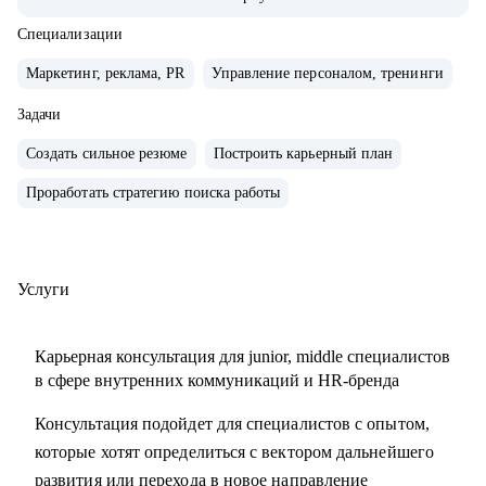
компаниях с нуля, создавал и внедрял EVP, и новые
концепции бренда работодателя
Специализации
• организовывал различные мероприятия от 10 до 1000
Маркетинг, реклама, PR
Управление персоналом, тренинги
человек для внешних и внутренних участников
• сейчас развиваю бренд работодателя в лидере HR-tech
Задачи
России.
Создать сильное резюме
Построить карьерный план
• спикер профильных конференций и эксперт в области
Проработать стратегию поиска работы
развития HR-бренда
С чем помогу:
• сформулировать карьерную цель и разработать план для
Услуги
ее достижения
• определить ваши сильные стороны и навыки,
Карьерная консультация для junior, middle специалистов
необходимые для достижения этой цели
в сфере внутренних коммуникаций и HR-бренда
• подготовиться к карьерному переходу в сферу
Консультация подойдет для специалистов с опытом,
внутренних коммуникаций, HR-бренда или
которые хотят определиться с вектором дальнейшего
корпоративного event-менеджера, особенно в ИТ-сферу
развития или перехода в новое направление
• подготовить или переработать кейсы для поиска работы