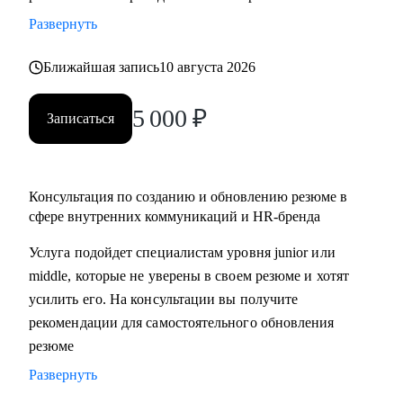
• разработать стратегию поиска работы или роста внутри
Развернуть
вашей компании
• помочь разобраться с нюансами работы по этим
Ближайшая запись
10 августа 2026
направлениями и с тем, как это устроено в различных
5 000
₽
компаниях и отраслях
Записаться
• проанализировать ваше текущее резюме и дать советы
Кому могу помочь:
Консультация по созданию и обновлению резюме в
• специалистам, которые хотят развиваться в сфере
сфере внутренних коммуникаций и HR-бренда
внутренних коммуникаций, HR-бренда, корпоративных
Услуга подойдет специалистам уровня junior или
мероприятий, комьюнити-менеджмента
middle, которые не уверены в своем резюме и хотят
• тем, кто хочет сменить карьерный трек и перейти во
усилить его. На консультации вы получите
внутриком, HR-бренд и корпоративный ивент
рекомендации для самостоятельного обновления
• специалистам уровня Junior и Middle: внутренние
резюме
коммуникации, HR-бренд, event-менеджер
Развернуть