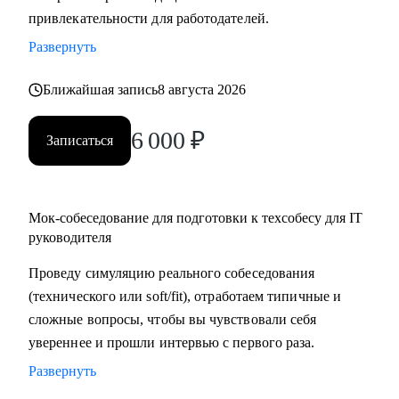
привлекательности для работодателей.
в момент срыва сроков или конфликтов в команде, помогу
найти пути выхода из трудных ситуаций.
Развернуть
Кому могу помочь:
Ближайшая запись
8 августа 2026
• Начинающим руководителям в IT.
6 000
₽
• Middle/Middle+ специалистам — чтобы усилить
Записаться
управленческую экспертизу и soft skills.
• Опытным руководителям, которые столкнулись с
трудным проектом, кризисом или командным конфликтом
Мок-собеседование для подготовки к техсобесу для IT
и хотят получить независимый взгляд.
руководителя
Проведу симуляцию реального собеседования
(технического или soft/fit), отработаем типичные и
сложные вопросы, чтобы вы чувствовали себя
увереннее и прошли интервью с первого раза.
Развернуть