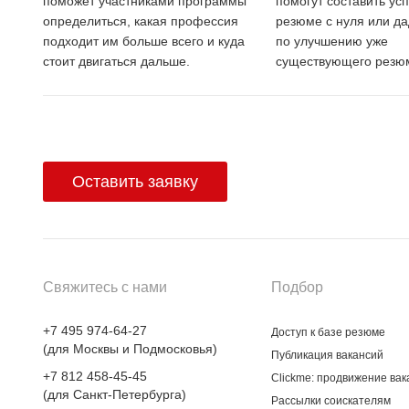
поможет участниками программы
помогут составить ус
определиться, какая профессия
резюме с нуля или да
подходит им больше всего и куда
по улучшению уже
стоит двигаться дальше.
существующего резю
Оставить заявку
Свяжитесь с нами
Подбор
+7 495 974-64-27
Доступ к базе резюме
(для Москвы и Подмосковья)
Публикация вакансий
+7 812 458-45-45
Clickme: продвижение вак
(для Санкт-Петербурга)
Рассылки соискателям