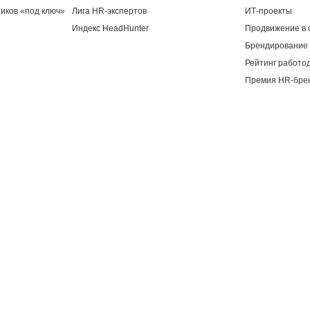
иков «под ключ»
Лига HR-экспертов
ИТ-проекты
Индекс HeadHunter
Продвижение в 
Брендирование 
Рейтинг работо
Премия HR-бре