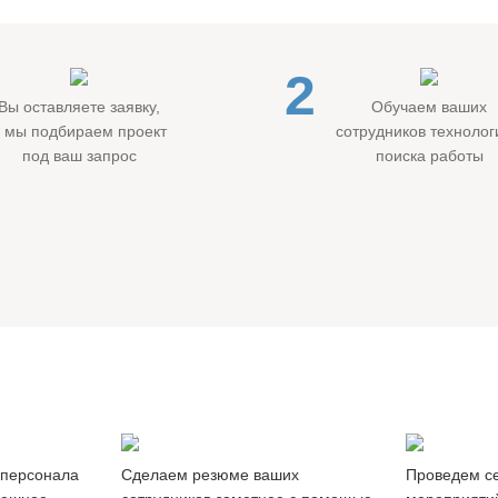
2
Вы оставляете заявку,
Обучаем ваших
а мы подбираем проект
сотрудников техноло
под ваш запрос
поиска работы
Продвижение
Вебина
резюме
и мастер
 персонала
Cделаем резюме ваших
Проведем с