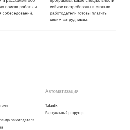
 и расскажем обо
программы, какие специальности
тях поиска работы и
сейчас востребованы и сколько
 собеседований.
работодатели готовы платить
своим сотрудникам.
Автоматизация
ателя
Talantix
Виртуальный рекрутер
ренда работодателя
ии