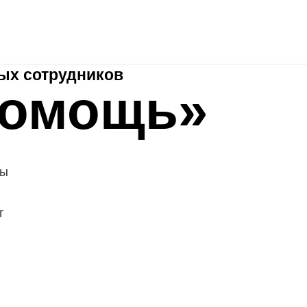
HRspace - подбор сотрудников «под ключ»
Рекламные 
Аутплейсме нт
ых сотрудников
помощь»
ты
т