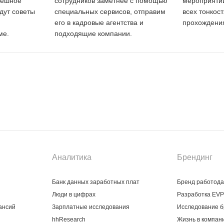
пешное
сотрудников заметнее с помощью
мероприятий
дут советы
специальных сервисов, отправим
всех тонкос
его в кадровые агентства и
прохождения
ме.
подходящие компании.
Аналитика
Брендинг
Банк данных заработных плат
Бренд работод
Люди в цифрах
Разработка EVP
ансий
Зарплатные исследования
Исследование б
hhResearch
Жизнь в компан