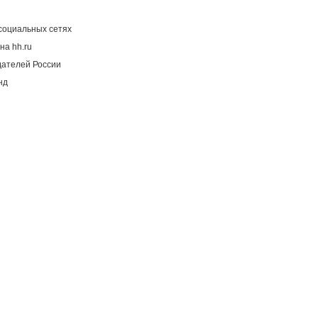
социальных сетях
на hh.ru
дателей России
нд