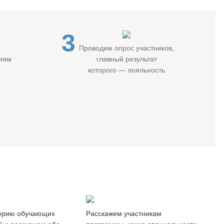
3
Проводим опрос участников,
гиям
главный результат
которого — лояльность
ры
Обзор
-классы
рынка труда
ерию обучающих
Расскажем участникам