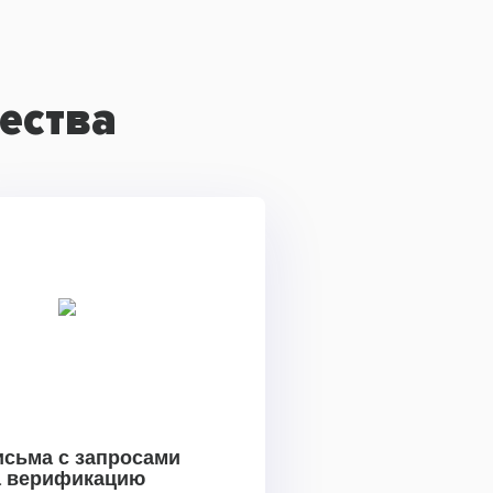
ества
исьма с запросами
а верификацию