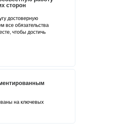
их сторон
угу достоверную
м все обязательства
сте, чтобы достичь
аментированным
ованы на ключевых