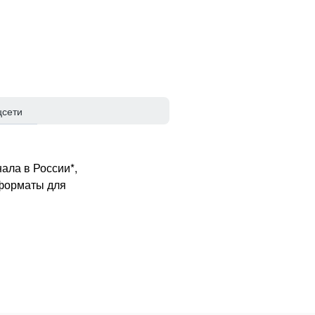
цсети
ала в России*,
 форматы для