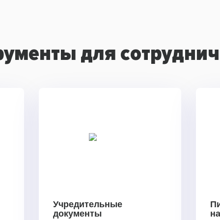
рументы для сотруднич
Учредительные
П
документы
н