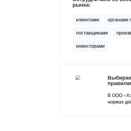
рынка:
клиентами
органами 
поставщиками
произ
инвесторами
Выбирае
правила
В ООО «Хэ
нормах де