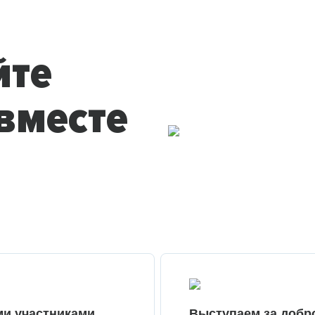
йте
вместе
ми участниками
Выступаем за добр