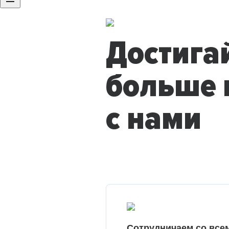
Достига
больше 
с нами
Сотрудничаем со все