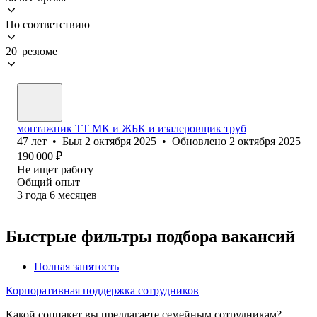
По соответствию
20 резюме
монтажник ТТ МК и ЖБК и изалеровщик труб
47
лет
•
Был
2 октября 2025
•
Обновлено
2 октября 2025
190 000
₽
Не ищет работу
Общий опыт
3
года
6
месяцев
Быстрые фильтры подбора вакансий
Полная занятость
Корпоративная поддержка сотрудников
Какой соцпакет вы предлагаете семейным сотрудникам?