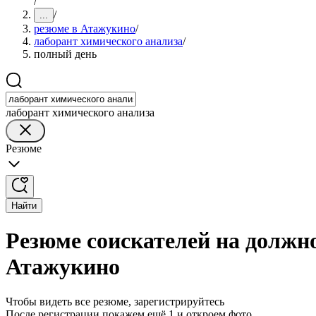
/
/
...
резюме в Атажукино
/
лаборант химического анализа
/
полный день
лаборант химического анализа
Резюме
Найти
Резюме соискателей на должн
Атажукино
Чтобы видеть все резюме, зарегистрируйтесь
После регистрации покажем ещё 1 и откроем фото