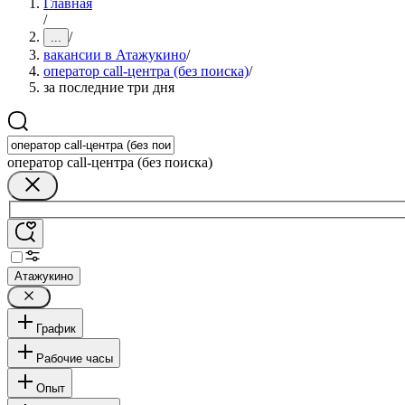
Главная
/
/
...
вакансии в Атажукино
/
оператор call-центра (без поиска)
/
за последние три дня
оператор call-центра (без поиска)
Атажукино
График
Рабочие часы
Опыт