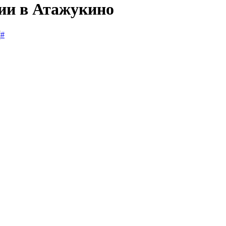
сии в Атажукино
#