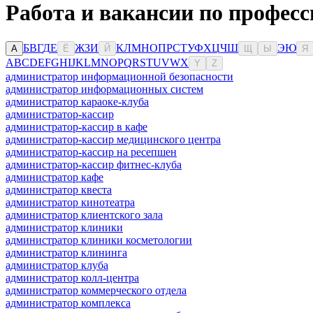
Работа и вакансии по профес
Б
В
Г
Д
Е
Ж
З
И
К
Л
М
Н
О
П
Р
С
Т
У
Ф
Х
Ц
Ч
Ш
Э
Ю
А
Ё
Й
Щ
Ы
Я
A
B
C
D
E
F
G
H
I
J
K
L
M
N
O
P
Q
R
S
T
U
V
W
X
Y
Z
администратор информационной безопасности
администратор информационных систем
администратор караоке-клуба
администратор-кассир
администратор-кассир в кафе
администратор-кассир медицинского центра
администратор-кассир на ресепшен
администратор-кассир фитнес-клуба
администратор кафе
администратор квеста
администратор кинотеатра
администратор клиентского зала
администратор клиники
администратор клиники косметологии
администратор клининга
администратор клуба
администратор колл-центра
администратор коммерческого отдела
администратор комплекса