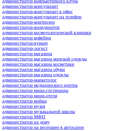
администратор компьютерного клуба
администратор-консультант
администратор-консультант в офис
администратор-консультант на телефон
администратор-контролер
администратор-координатор
администратор косметологической клиники
администратор кофейни
администратор-курьер
администратор-логист
администратор магазина
администратор магазина женской одежды
администратор магазина косметики
администратор магазина обуви
администратор магазина одежды
администратор-маркетолог
администратор медицинского центра
администратор мини-гостиницы
администратор мини-отеля
администратор мойки
администратор музея
администратор музыкальной школы
администратор МФЦ
администратор на дому
администратор на ресепшен в автосалон