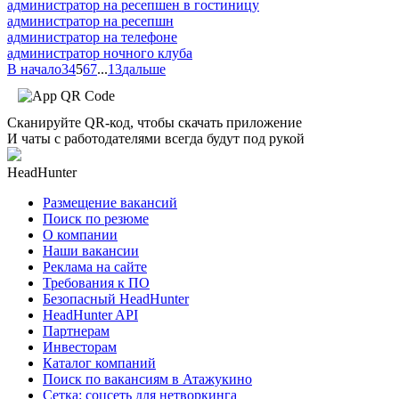
администратор на ресепшен в гостиницу
администратор на ресепшн
администратор на телефоне
администратор ночного клуба
В начало
3
4
5
6
7
...
13
дальше
Сканируйте QR-код, чтобы скачать приложение
И чаты с работодателями всегда будут под рукой
HeadHunter
Размещение вакансий
Поиск по резюме
О компании
Наши вакансии
Реклама на сайте
Требования к ПО
Безопасный HeadHunter
HeadHunter API
Партнерам
Инвесторам
Каталог компаний
Поиск по вакансиям в Атажукино
Сетка: соцсеть для нетворкинга