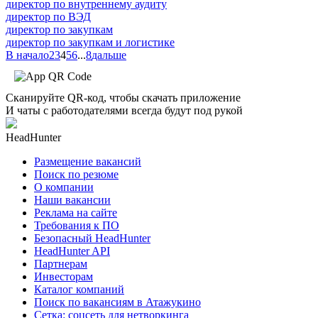
директор по внутреннему аудиту
директор по ВЭД
директор по закупкам
директор по закупкам и логистике
В начало
2
3
4
5
6
...
8
дальше
Сканируйте QR-код, чтобы скачать приложение
И чаты с работодателями всегда будут под рукой
HeadHunter
Размещение вакансий
Поиск по резюме
О компании
Наши вакансии
Реклама на сайте
Требования к ПО
Безопасный HeadHunter
HeadHunter API
Партнерам
Инвесторам
Каталог компаний
Поиск по вакансиям в Атажукино
Сетка: соцсеть для нетворкинга