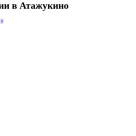
сии в Атажукино
#