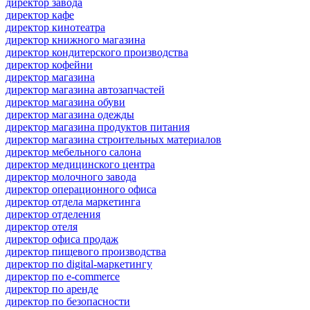
директор завода
директор кафе
директор кинотеатра
директор книжного магазина
директор кондитерского производства
директор кофейни
директор магазина
директор магазина автозапчастей
директор магазина обуви
директор магазина одежды
директор магазина продуктов питания
директор магазина строительных материалов
директор мебельного салона
директор медицинского центра
директор молочного завода
директор операционного офиса
директор отдела маркетинга
директор отделения
директор отеля
директор офиса продаж
директор пищевого производства
директор по digital-маркетингу
директор по e-commerce
директор по аренде
директор по безопасности