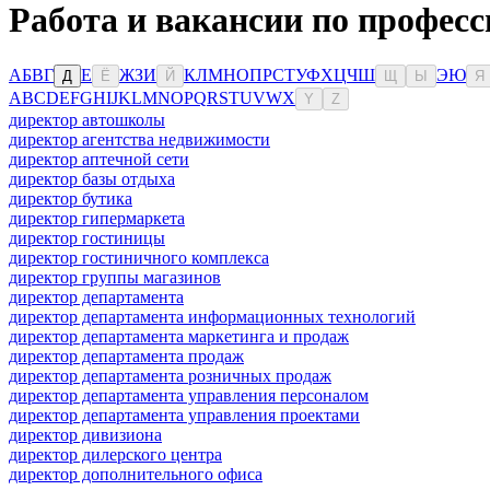
Работа и вакансии по профес
А
Б
В
Г
Е
Ж
З
И
К
Л
М
Н
О
П
Р
С
Т
У
Ф
Х
Ц
Ч
Ш
Э
Ю
Д
Ё
Й
Щ
Ы
Я
A
B
C
D
E
F
G
H
I
J
K
L
M
N
O
P
Q
R
S
T
U
V
W
X
Y
Z
директор автошколы
директор агентства недвижимости
директор аптечной сети
директор базы отдыха
директор бутика
директор гипермаркета
директор гостиницы
директор гостиничного комплекса
директор группы магазинов
директор департамента
директор департамента информационных технологий
директор департамента маркетинга и продаж
директор департамента продаж
директор департамента розничных продаж
директор департамента управления персоналом
директор департамента управления проектами
директор дивизиона
директор дилерского центра
директор дополнительного офиса