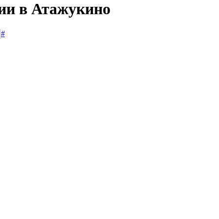
сии в Атажукино
#