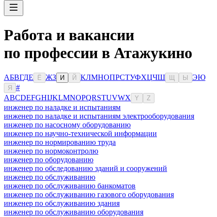
Работа и вакансии
по профессии в Атажукино
А
Б
В
Г
Д
Е
Ж
З
К
Л
М
Н
О
П
Р
С
Т
У
Ф
Х
Ц
Ч
Ш
Э
Ю
Ё
И
Й
Щ
Ы
#
Я
A
B
C
D
E
F
G
H
I
J
K
L
M
N
O
P
Q
R
S
T
U
V
W
X
Y
Z
инженер по наладке и испытаниям
инженер по наладке и испытаниям электрооборудования
инженер по насосному оборудованию
инженер по научно-технической информации
инженер по нормированию труда
инженер по нормоконтролю
инженер по оборудованию
инженер по обследованию зданий и сооружений
инженер по обслуживанию
инженер по обслуживанию банкоматов
инженер по обслуживанию газового оборудования
инженер по обслуживанию здания
инженер по обслуживанию оборудования