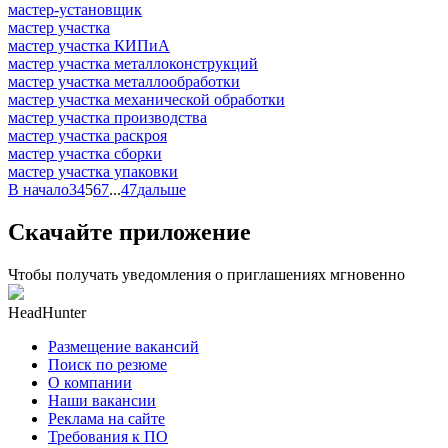
мастер-установщик
мастер участка
мастер участка КИПиА
мастер участка металлоконструкций
мастер участка металлообработки
мастер участка механической обработки
мастер участка производства
мастер участка раскроя
мастер участка сборки
мастер участка упаковки
В начало
3
4
5
6
7
...
47
дальше
Скачайте приложение
Чтобы получать уведомления о приглашениях мгновенно
HeadHunter
Размещение вакансий
Поиск по резюме
О компании
Наши вакансии
Реклама на сайте
Требования к ПО