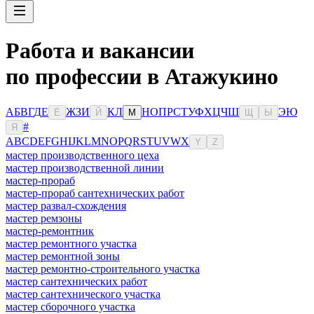
Работа и вакансии
по профессии в Атажукино
А
Б
В
Г
Д
Е
Ж
З
И
К
Л
Н
О
П
Р
С
Т
У
Ф
Х
Ц
Ч
Ш
Э
Ю
Ё
Й
М
Щ
Ы
#
Я
A
B
C
D
E
F
G
H
I
J
K
L
M
N
O
P
Q
R
S
T
U
V
W
X
Y
Z
мастер производственного цеха
мастер производственной линии
мастер-прораб
мастер-прораб сантехнических работ
мастер развал-схождения
мастер ремзоны
мастер-ремонтник
мастер ремонтного участка
мастер ремонтной зоны
мастер ремонтно-строительного участка
мастер сантехнических работ
мастер сантехнического участка
мастер сборочного участка