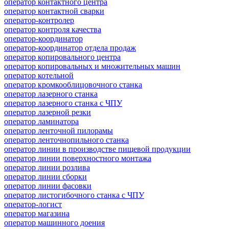
оператор контактного центра
оператор контактной сварки
оператор-контролер
оператор контроля качества
оператор-координатор
оператор-координатор отдела продаж
оператор копировального центра
оператор копировальных и множительных машин
оператор котельной
оператор кромкооблицовочного станка
оператор лазерного станка
оператор лазерного станка с ЧПУ
оператор лазерной резки
оператор ламинатора
оператор ленточной пилорамы
оператор ленточнопильного станка
оператор линии в производстве пищевой продукции
оператор линии поверхностного монтажа
оператор линии розлива
оператор линии сборки
оператор линии фасовки
оператор листогибочного станка с ЧПУ
оператор-логист
оператор магазина
оператор машинного доения