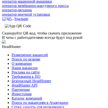
оператор машинной вышивки
оператор мембранно-вакуумного пресса
оператор-механик
оператор моечной установки
1
2
3
4
5
...
9
дальше
Сканируйте QR-код, чтобы скачать приложение
И чаты с работодателями всегда будут под рукой
HeadHunter
Размещение вакансий
Поиск по резюме
О компании
Наши вакансии
Реклама на сайте
Требования к ПО
Безопасный HeadHunter
HeadHunter API
Партнерам
Инвесторам
Каталог компаний
Поиск по вакансиям в Атажукино
Сетка: соцсеть для нетворкинга