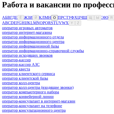
Работа и вакансии по профес
А
Б
В
Г
Д
Е
Ж
З
И
К
Л
М
Н
П
Р
С
Т
У
Ф
Х
Ц
Ч
Ш
Э
Ю
Ё
Й
О
Щ
Ы
Я
A
B
C
D
E
F
G
H
I
J
K
L
M
N
O
P
Q
R
S
T
U
V
W
X
Y
Z
оператор игровых автоматов
оператор интернет-магазина
оператор информационного отдела
оператор информационного центра
оператор информационной базы
оператор информационно-справочной службы
оператор исходящих звонков
оператор-кассир
оператор-кассир АЗС
оператор квеста
оператор клиентского сервиса
оператор клиентской базы
оператор колл-центра
оператор колл-центра (входящие звонки)
оператор компьютерного набора
оператор конвейерной линии
оператор-консультант в интернет-магазин
оператор-консультант на телефоне
оператор консультационного центра