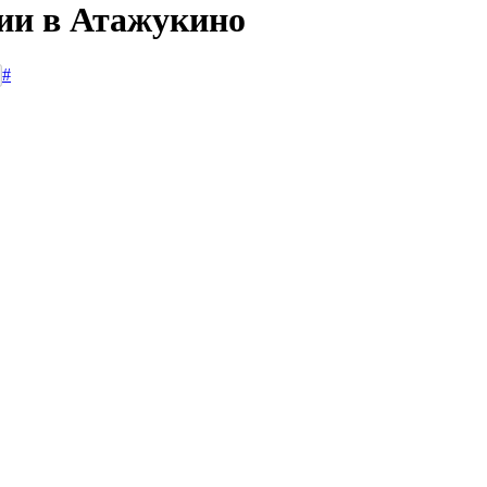
сии в Атажукино
#