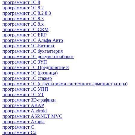
программист 1C 8
программист 1C 8.2
программист 1С 8.2 8.3
программист 1С 8.3
программист 1С 8.х
программист 1С:CRM
программист 1С:ERP
программист 1С Альфа-Авто
программист 1С-Битрикс
программист 1С бухгалтерия
программист 1С документооборот
программист 1С:ЗУП
программист 1С:Предприятие 8
программист 1С (розница)
программист 1С стажер
программист 1С (с функциями системного администратора)
программист 1С:УПП
программист 1С:УТ
программист 3D-графики
программист ABAP
программист Android
программист ASP.NET MVC
программист Axapta
программист C
программист C#