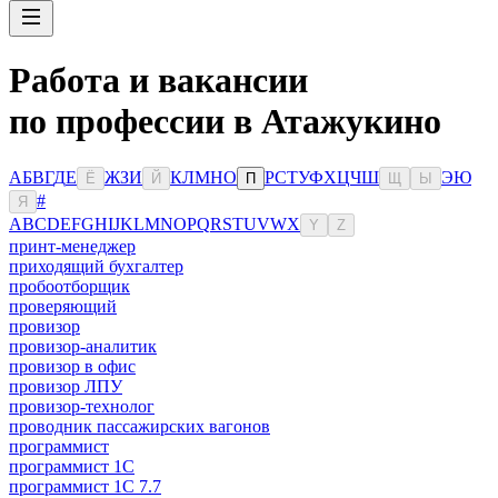
Работа и вакансии
по профессии в Атажукино
А
Б
В
Г
Д
Е
Ж
З
И
К
Л
М
Н
О
Р
С
Т
У
Ф
Х
Ц
Ч
Ш
Э
Ю
Ё
Й
П
Щ
Ы
#
Я
A
B
C
D
E
F
G
H
I
J
K
L
M
N
O
P
Q
R
S
T
U
V
W
X
Y
Z
принт-менеджер
приходящий бухгалтер
пробоотборщик
проверяющий
провизор
провизор-аналитик
провизор в офис
провизор ЛПУ
провизор-технолог
проводник пассажирских вагонов
программист
программист 1C
программист 1C 7.7