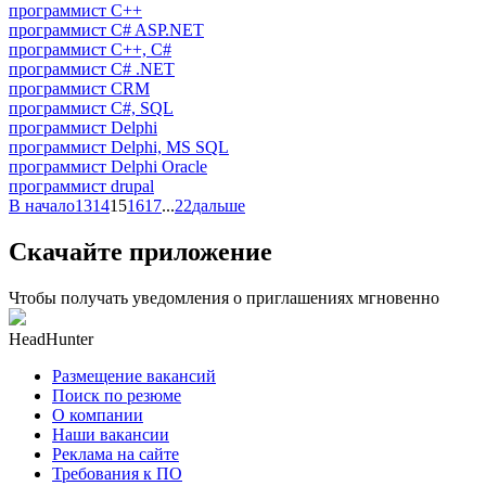
программист C++
программист C# ASP.NET
программист C++, C#
программист C# .NET
программист CRM
программист C#, SQL
программист Delphi
программист Delphi, MS SQL
программист Delphi Oracle
программист drupal
В начало
13
14
15
16
17
...
22
дальше
Скачайте приложение
Чтобы получать уведомления о приглашениях мгновенно
HeadHunter
Размещение вакансий
Поиск по резюме
О компании
Наши вакансии
Реклама на сайте
Требования к ПО