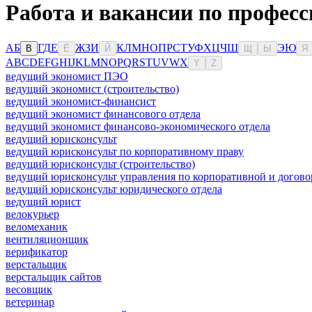
Работа и вакансии по профес
А
Б
Г
Д
Е
Ж
З
И
К
Л
М
Н
О
П
Р
С
Т
У
Ф
Х
Ц
Ч
Ш
Э
Ю
В
Ё
Й
Щ
Ы
Я
A
B
C
D
E
F
G
H
I
J
K
L
M
N
O
P
Q
R
S
T
U
V
W
X
Y
Z
ведущий экономист ПЭО
ведущий экономист (строительство)
ведущий экономист-финансист
ведущий экономист финансового отдела
ведущий экономист финансово-экономического отдела
ведущий юрисконсульт
ведущий юрисконсульт по корпоративному праву
ведущий юрисконсульт (строительство)
ведущий юрисконсульт управления по корпоративной и догово
ведущий юрисконсульт юридического отдела
ведущий юрист
велокурьер
веломеханик
вентиляционщик
верификатор
верстальщик
верстальщик сайтов
весовщик
ветеринар