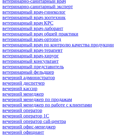
ветеринарно-санитарный врач
ветеринарно-санитарный эксперт
ветеринарный врач-гинеколог
ветеринарный врач-зоотехник
ветеринарный врач КРС
ветеринарный врач-лаборант
ветеринарный врач общей практики
ветеринарный врач-ортопед
ветеринарный врач по контролю качества продукции
ветеринарный врач-терапевт
ветеринарный врач-хирург
ветеринарный консультант
ветеринарный представитель
ветеринарный фельдшер
вечерний администратор
вечерний диспетчер
вечерний кассир
вечерний менеджер
вечерний менеджер по продажам
вечерний менеджер по работе с клиентами
вечерний оператор
вечерний оператор 1С
вечерний оператор call-центра
вечерний офис-менеджер
вечерний официант