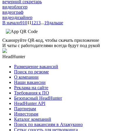
вечерний секретарь
видеоблогер
видеограф
видеодизайнер
В начало
9
10
11
12
13
...
19
дальше
Сканируйте QR-код, чтобы скачать приложение
И чаты с работодателями всегда будут под рукой
HeadHunter
Размещение вакансий
Поиск по резюме
О компании
Наши вакансии
Реклама на сайте
Требования к ПО
Безопасный HeadHunter
HeadHunter API
Партнерам
Инвесторам
Каталог компаний
Поиск по вакансиям в Атажукино
Сетка: соцсеть для нетворкинга