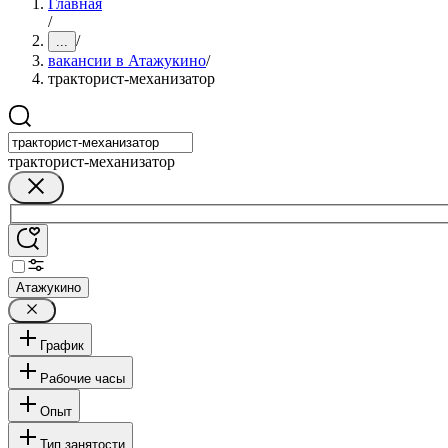
Главная
/
/
...
вакансии в Атажукино
/
тракторист-механизатор
тракторист-механизатор
Атажукино
График
Рабочие часы
Опыт
Тип занятости