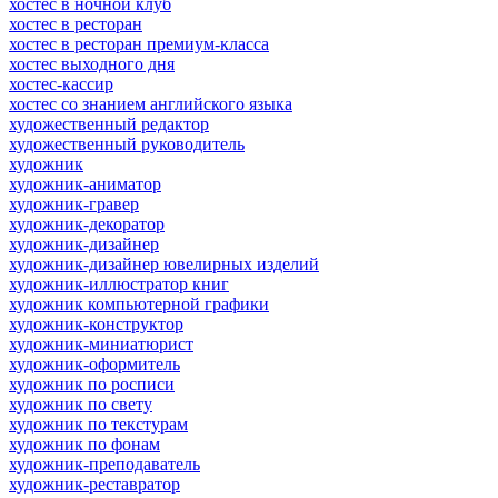
хостес в ночной клуб
хостес в ресторан
хостес в ресторан премиум-класса
хостес выходного дня
хостес-кассир
хостес со знанием английского языка
художественный редактор
художественный руководитель
художник
художник-аниматор
художник-гравер
художник-декоратор
художник-дизайнер
художник-дизайнер ювелирных изделий
художник-иллюстратор книг
художник компьютерной графики
художник-конструктор
художник-миниатюрист
художник-оформитель
художник по росписи
художник по свету
художник по текстурам
художник по фонам
художник-преподаватель
художник-реставратор