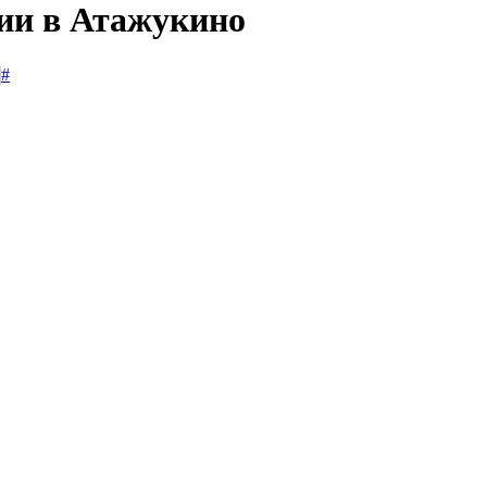
сии в Атажукино
#