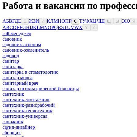
Работа и вакансии по профес
А
Б
В
Г
Д
Е
Ж
З
И
К
Л
М
Н
О
П
Р
Т
У
Ф
Х
Ц
Ч
Ш
Э
Ю
Ё
Й
С
Щ
Ы
Я
A
B
C
D
E
F
G
H
I
J
K
L
M
N
O
P
Q
R
S
T
U
V
W
X
Y
Z
сall-менеджер
садовник
садовник-агроном
садовник-озеленитель
садовод
санитар
санитарка
санитарка в стоматологию
санитар морга
санитарный врач
санитар психиатрической больницы
сантехник
сантехник-монтажник
сантехник-разнорабочий
сантехник-теплотехник
сантехник-универсал
сапожник
саунд-дизайнер
сборщик