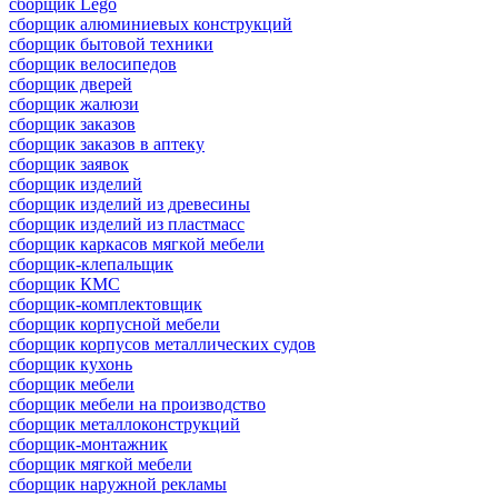
сборщик Lego
сборщик алюминиевых конструкций
сборщик бытовой техники
сборщик велосипедов
сборщик дверей
сборщик жалюзи
сборщик заказов
сборщик заказов в аптеку
сборщик заявок
сборщик изделий
сборщик изделий из древесины
сборщик изделий из пластмасс
сборщик каркасов мягкой мебели
сборщик-клепальщик
сборщик КМС
сборщик-комплектовщик
сборщик корпусной мебели
сборщик корпусов металлических судов
сборщик кухонь
сборщик мебели
сборщик мебели на производство
сборщик металлоконструкций
сборщик-монтажник
сборщик мягкой мебели
сборщик наружной рекламы