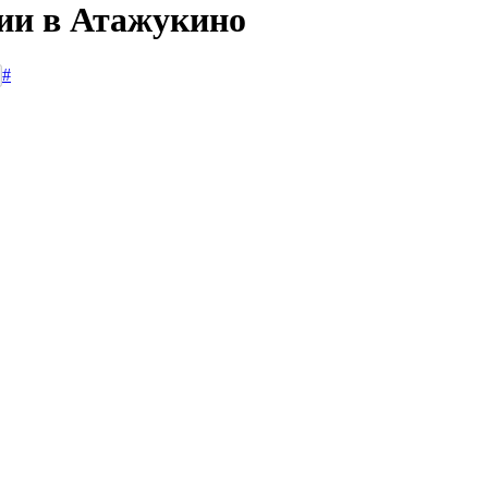
сии в Атажукино
#