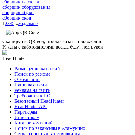
сборщик на склад
сборщик оборудования
сборщик обуви
сборщик окон
1
2
3
4
5
...
36
дальше
Сканируйте QR-код, чтобы скачать приложение
И чаты с работодателями всегда будут под рукой
HeadHunter
Размещение вакансий
Поиск по резюме
О компании
Наши вакансии
Реклама на сайте
Требования к ПО
Безопасный HeadHunter
HeadHunter API
Партнерам
Инвесторам
Каталог компаний
Поиск по вакансиям в Атажукино
Сетка: соцсеть для нетворкинга