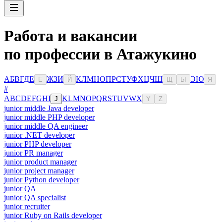
Работа и вакансии
по профессии в Атажукино
А
Б
В
Г
Д
Е
Ж
З
И
К
Л
М
Н
О
П
Р
С
Т
У
Ф
Х
Ц
Ч
Ш
Э
Ю
Ё
Й
Щ
Ы
Я
#
A
B
C
D
E
F
G
H
I
K
L
M
N
O
P
Q
R
S
T
U
V
W
X
J
Y
Z
junior middle Java developer
junior middle PHP developer
junior middle QA engineer
junior .NET developer
junior PHP developer
junior PR manager
junior product manager
junior project manager
junior Python developer
junior QA
junior QA specialist
junior recruiter
junior Ruby on Rails developer