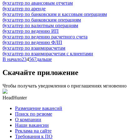
бухгалтер по авансовым отчетам
бухгалтер по аренде
бухгалтер по банковским и кассовым операциям
бухгалтер по банковским операциям
бухгалтер по валютным операциям
бухгалтер по ведению ИП
бухгалтер по ведению расчетного счета
бухгалтер по ведению ФЛП
бухгалтер по взаиморасчетам
бухгалтер по взаиморасчетам с клиентами
В начало
2
3
4
5
6
7
дальше
Скачайте приложение
Чтобы получать уведомления о приглашениях мгновенно
HeadHunter
Размещение вакансий
Поиск по резюме
О компании
Наши вакансии
Реклама на сайте
Требования к ПО