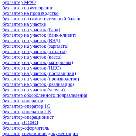
бухгалтер МФО
бухгалтер на аутсорсинг
бухгалтер на производство
бухгалтер на самостоятельный баланс
бухгалтер на участке
бухгалтер на участок (банк)
бухгалтер на участок (банк-клиент)
бухгалтер на участок (ВЭД)
бухгалтер на участок (зарплата)
бухгалтер на участок (затраты)
бухгалтер на участок (касса)
бухгалтер на участок (материалы)
бухгалтер на участок (НДС)
бухгалтер на участок (поставщики)
бухгалтер на участок (производство)
бухгалтер на участок (реализация)
бухгалтер на участок (услуги)
бухгалтер обособленного подразделения
бухгалтер-оператор
бухгалтер-оператор 1С
бухгалтер-оператор ПК
бухгалтер-операционист
бухгалтер ОСНО
бухгалтер-оформитель
бухгалтер первичной документации