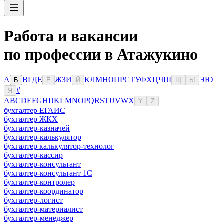
Работа и вакансии
по профессии в Атажукино
А
В
Г
Д
Е
Ж
З
И
К
Л
М
Н
О
П
Р
С
Т
У
Ф
Х
Ц
Ч
Ш
Э
Ю
Б
Ё
Й
Щ
Ы
#
Я
A
B
C
D
E
F
G
H
I
J
K
L
M
N
O
P
Q
R
S
T
U
V
W
X
Y
Z
бухгалтер ЕГАИС
бухгалтер ЖКХ
бухгалтер-казначей
бухгалтер-калькулятор
бухгалтер калькулятор-технолог
бухгалтер-кассир
бухгалтер-консультант
бухгалтер-консультант 1С
бухгалтер-контролер
бухгалтер-координатор
бухгалтер-логист
бухгалтер-материалист
бухгалтер-менеджер