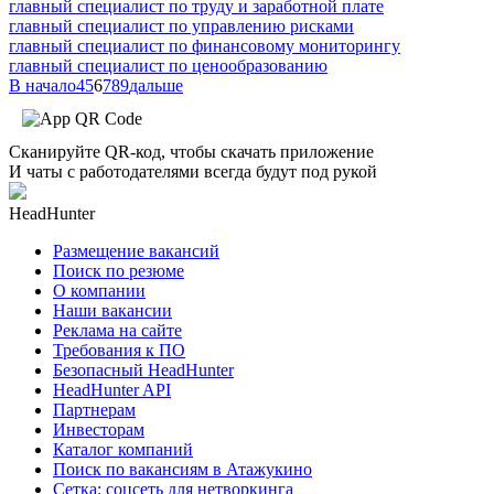
главный специалист по труду и заработной плате
главный специалист по управлению рисками
главный специалист по финансовому мониторингу
главный специалист по ценообразованию
В начало
4
5
6
7
8
9
дальше
Сканируйте QR-код, чтобы скачать приложение
И чаты с работодателями всегда будут под рукой
HeadHunter
Размещение вакансий
Поиск по резюме
О компании
Наши вакансии
Реклама на сайте
Требования к ПО
Безопасный HeadHunter
HeadHunter API
Партнерам
Инвесторам
Каталог компаний
Поиск по вакансиям в Атажукино
Сетка: соцсеть для нетворкинга