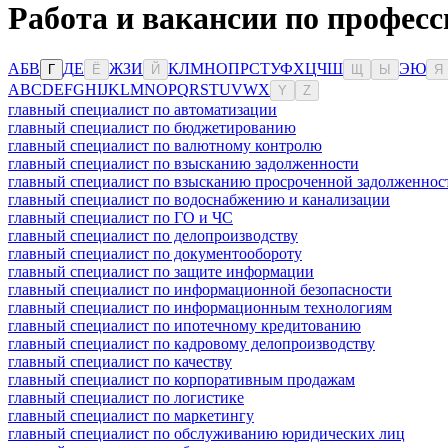
Работа и вакансии по профес
А
Б
В
Д
Е
Ж
З
И
К
Л
М
Н
О
П
Р
С
Т
У
Ф
Х
Ц
Ч
Ш
Э
Ю
Г
Ё
Й
Щ
Ы
Я
A
B
C
D
E
F
G
H
I
J
K
L
M
N
O
P
Q
R
S
T
U
V
W
X
Y
Z
главный специалист по автоматизации
главный специалист по бюджетированию
главный специалист по валютному контролю
главный специалист по взысканию задолженности
главный специалист по взысканию просроченной задолженнос
главный специалист по водоснабжению и канализации
главный специалист по ГО и ЧС
главный специалист по делопроизводству
главный специалист по документообороту
главный специалист по защите информации
главный специалист по информационной безопасности
главный специалист по информационным технологиям
главный специалист по ипотечному кредитованию
главный специалист по кадровому делопроизводству
главный специалист по качеству
главный специалист по корпоративным продажам
главный специалист по логистике
главный специалист по маркетингу
главный специалист по обслуживанию юридических лиц