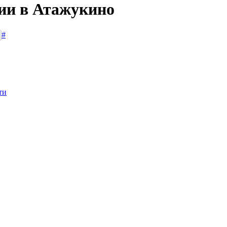
сии в Атажукино
#
ти