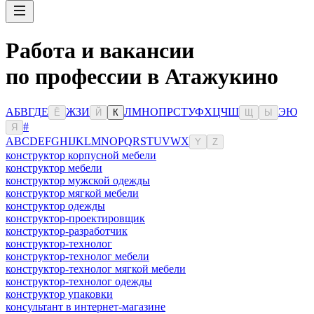
Работа и вакансии
по профессии в Атажукино
А
Б
В
Г
Д
Е
Ж
З
И
Л
М
Н
О
П
Р
С
Т
У
Ф
Х
Ц
Ч
Ш
Э
Ю
Ё
Й
К
Щ
Ы
#
Я
A
B
C
D
E
F
G
H
I
J
K
L
M
N
O
P
Q
R
S
T
U
V
W
X
Y
Z
конструктор корпусной мебели
конструктор мебели
конструктор мужской одежды
конструктор мягкой мебели
конструктор одежды
конструктор-проектировщик
конструктор-разработчик
конструктор-технолог
конструктор-технолог мебели
конструктор-технолог мягкой мебели
конструктор-технолог одежды
конструктор упаковки
консультaнт в интернет-мaгазине