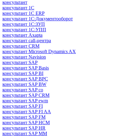
консультант
консультант 1С
консультант 1С ERP
консультант 1С:Документооборот
консультант 1С:ЗУП
консультант 1С:УПП
консультант Axapta
консультант call-центра
консультант CRM
консультант Microsoft Dynamics AX
консультант Navision
консультант SAP
консультант SAP Basis
консультант SAP BI
консультант SAP BPC
консультант SAP BW
консультант SAP co
консультант SAP CRM
консультант SAP ewm
консультант SAP FI
консультант SAP FI AA
консультант SAP FM
консультант SAP HCM
консультант SAP HR
консультант SAP MM