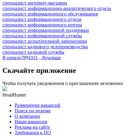
специалист интернет-магазина
специалист информационно-аналитического отдела
специалист информационного обслуживания
специалист информационного отдела
специалист информационного центра
специалист информационной поддержки
специалист информационной службы
специалист испытательной лаборатории
специалист кадрового делопроизводства
специалист кадровой службы
В начало
7
8
9
10
11
...
36
дальше
Скачайте приложение
Чтобы получать уведомления о приглашениях мгновенно
HeadHunter
Размещение вакансий
Поиск по резюме
О компании
Наши вакансии
Реклама на сайте
Требования к ПО