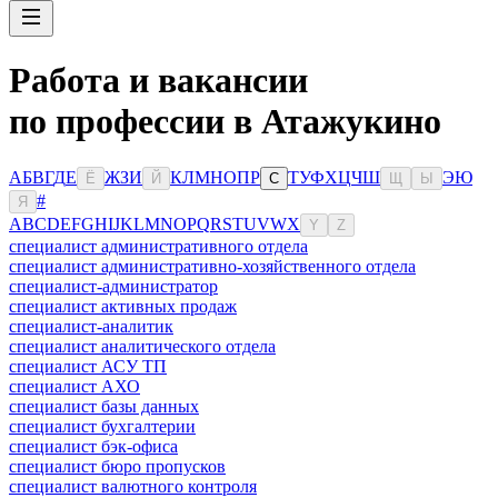
Работа и вакансии
по профессии в Атажукино
А
Б
В
Г
Д
Е
Ж
З
И
К
Л
М
Н
О
П
Р
Т
У
Ф
Х
Ц
Ч
Ш
Э
Ю
Ё
Й
С
Щ
Ы
#
Я
A
B
C
D
E
F
G
H
I
J
K
L
M
N
O
P
Q
R
S
T
U
V
W
X
Y
Z
специалист административного отдела
специалист административно-хозяйственного отдела
специалист-администратор
специалист активных продаж
специалист-аналитик
специалист аналитического отдела
специалист АСУ ТП
специалист АХО
специалист базы данных
специалист бухгалтерии
специалист бэк-офиса
специалист бюро пропусков
специалист валютного контроля