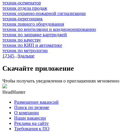
техник-осеменатор
техник отдела продаж
техник охранно-пожарной сигнализации
техник-перегонщик
техник пивного оборудования
техник по вентиляции и кондиционированию
техник по заправке картриджей
техник по качеству
техник по КИП и автоматике
техник по метрологии
1
2
3
4
5
...
9
дальше
Скачайте приложение
Чтобы получать уведомления о приглашениях мгновенно
HeadHunter
Размещение вакансий
Поиск по резюме
О компании
Наши вакансии
Реклама на сайте
Требования к ПО