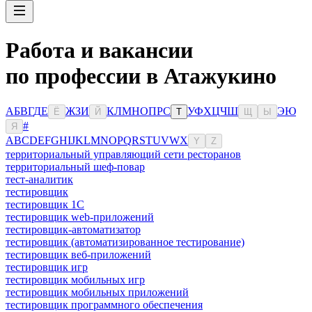
Работа и вакансии
по профессии в Атажукино
А
Б
В
Г
Д
Е
Ж
З
И
К
Л
М
Н
О
П
Р
С
У
Ф
Х
Ц
Ч
Ш
Э
Ю
Ё
Й
Т
Щ
Ы
#
Я
A
B
C
D
E
F
G
H
I
J
K
L
M
N
O
P
Q
R
S
T
U
V
W
X
Y
Z
территориальный управляющий сети ресторанов
территориальный шеф-повар
тест-аналитик
тестировщик
тестировщик 1С
тестировщик web-приложений
тестировщик-автоматизатор
тестировщик (автоматизированное тестирование)
тестировщик веб-приложений
тестировщик игр
тестировщик мобильных игр
тестировщик мобильных приложений
тестировщик программного обеспечения