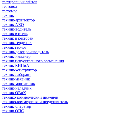
тестировщик сайтов
тестовод
тестомес
техник
техник-архитектор
техник АХО
техник-водитель
техник в отель
техник в ресторан
техник-геодезист
техник геолог
техник-делопроизводитель
техник-инженер
техник искусственного осеменения
техник КИПиА
техник-конструктор
техник-лаборант
техник-механик
техник-монтажник
техник-наладчик
техник ОВиК
технико-коммерческий инженер
технико-коммерческий представитель
техник-оператор
техник ОПС