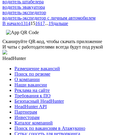
водитель штабелера
водитель эвакуатора
водитель-экспедитор
водитель-экспедитор c личным автомобилем
В начало
13
14
15
16
17
...
19
дальше
Сканируйте QR-код, чтобы скачать приложение
И чаты с работодателями всегда будут под рукой
HeadHunter
Размещение вакансий
Поиск по резюме
О компании
Наши вакансии
Реклама на сайте
Требования к ПО
Безопасный HeadHunter
HeadHunter API
Партнерам
Инвесторам
Каталог компаний
Поиск по вакансиям в Атажукино
Сетка: соцсеть для нетворкинга