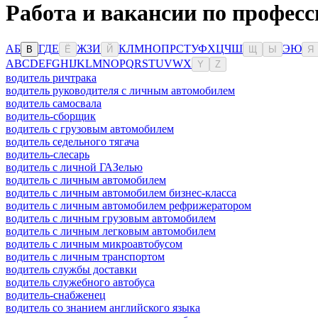
Работа и вакансии по профес
А
Б
Г
Д
Е
Ж
З
И
К
Л
М
Н
О
П
Р
С
Т
У
Ф
Х
Ц
Ч
Ш
Э
Ю
В
Ё
Й
Щ
Ы
Я
A
B
C
D
E
F
G
H
I
J
K
L
M
N
O
P
Q
R
S
T
U
V
W
X
Y
Z
водитель ричтрака
водитель руководителя с личным автомобилем
водитель самосвала
водитель-сборщик
водитель с грузовым автомобилем
водитель седельного тягача
водитель-слесарь
водитель с личной ГАЗелью
водитель с личным автомобилем
водитель с личным автомобилем бизнес-класса
водитель с личным автомобилем рефрижератором
водитель с личным грузовым автомобилем
водитель с личным легковым автомобилем
водитель с личным микроавтобусом
водитель с личным транспортом
водитель службы доставки
водитель служебного автобуса
водитель-снабженец
водитель со знанием английского языка