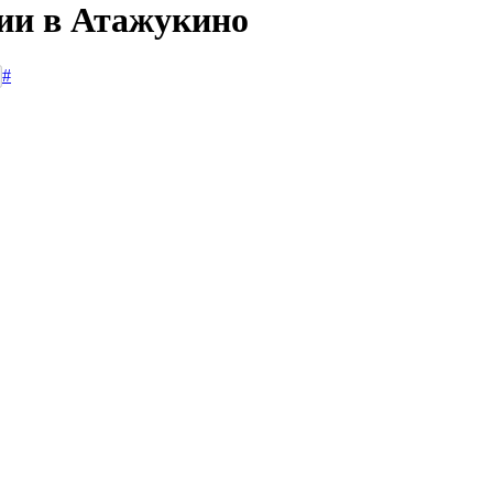
сии в Атажукино
#