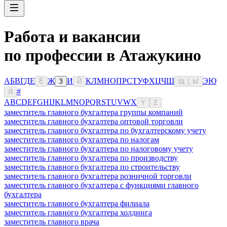
Работа и вакансии
по профессии в Атажукино
А
Б
В
Г
Д
Е
Ж
И
К
Л
М
Н
О
П
Р
С
Т
У
Ф
Х
Ц
Ч
Ш
Э
Ю
Ё
З
Й
Щ
Ы
#
Я
A
B
C
D
E
F
G
H
I
J
K
L
M
N
O
P
Q
R
S
T
U
V
W
X
Y
Z
заместитель главного бухгалтера группы компаний
заместитель главного бухгалтера оптовой торговли
заместитель главного бухгалтера по бухгалтерскому учету
заместитель главного бухгалтера по налогам
заместитель главного бухгалтера по налоговому учету
заместитель главного бухгалтера по производству
заместитель главного бухгалтера по строительству
заместитель главного бухгалтера розничной торговли
заместитель главного бухгалтера с функциями главного
бухгалтера
заместитель главного бухгалтера филиала
заместитель главного бухгалтера холдинга
заместитель главного врача